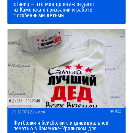
«Танец — это моя дорога»: педагог
из Каменска о призвании и работе
с особенными детьми
ДИЗАЙН ВОВРЕМЯ
922
12:07 | 21 июля
Футболки и бейсболки с индивидуальной
печатью в Каменске-Уральском для