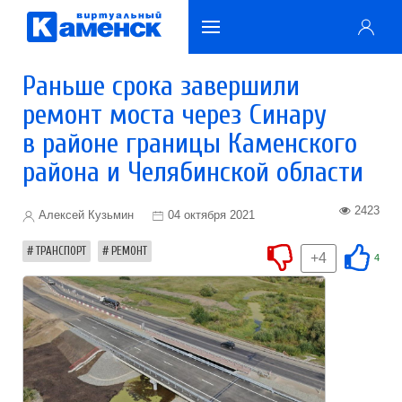
Раньше срока завершили
ремонт моста через Синару
в районе границы Каменского
района и Челябинской области
2423
Алексей Кузьмин
04 октября 2021
ТРАНСПОРТ
РЕМОНТ
+4
4