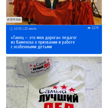
ПЕРСОНА
1179
12:01 | 22 июля
«Танец — это моя дорога»: педагог
из Каменска о призвании и работе
с особенными детьми