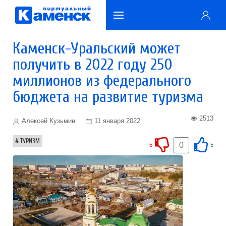
Каменск-Уральский может
получить в 2022 году 250
миллионов из федерального
бюджета на развитие туризма
2513
Алексей Кузьмин
11 января 2022
ТУРИЗМ
0
5
5