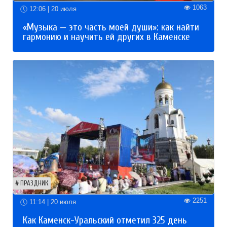
1063
12:06 | 20 июля
«Музыка — это часть моей души»: как найти
гармонию и научить ей других в Каменске
ПРАЗДНИК
2251
11:14 | 20 июля
Как Каменск-Уральский отметил 325 день