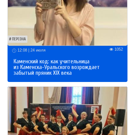
ПЕРСОНА
1052
12:08 | 24 июля
Каменский код: как учительница
из Каменска-Уральского возрождает
забытый пряник XIX века