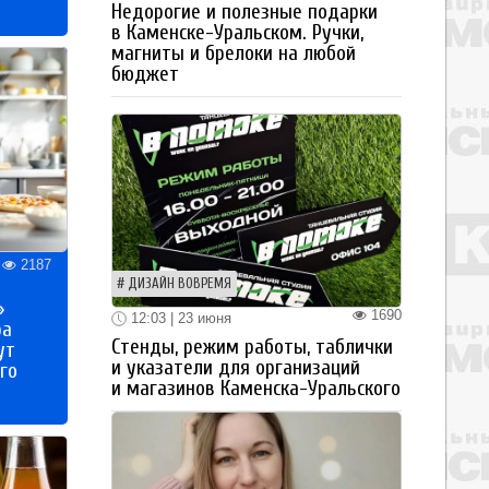
Недорогие и полезные подарки
в Каменске-Уральском. Ручки,
магниты и брелоки на любой
бюджет
2187
ДИЗАЙН ВОВРЕМЯ
»
1690
12:03 | 23 июня
ра
Стенды, режим работы, таблички
ут
и указатели для организаций
го
и магазинов Каменска-Уральского