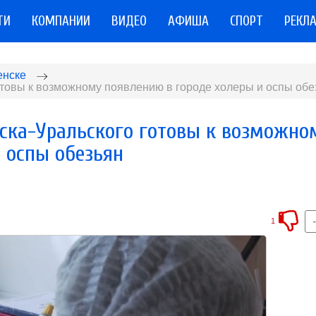
ТИ
КОМПАНИИ
ВИДЕО
АФИША
СПОРТ
РЕКЛ
енске
товы к возможному появлению в городе холеры и оспы обе
ска-Уральского готовы к возможно
 оспы обезьян
1