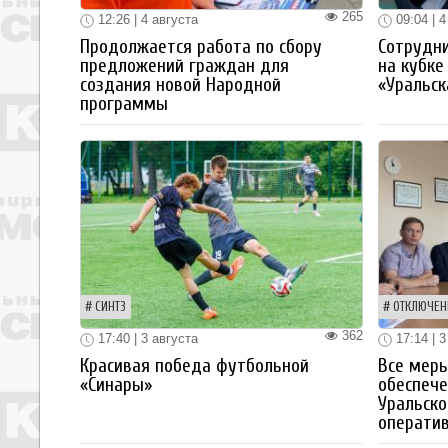
265
12:26 | 4 августа
09:04 | 4
Продолжается работа по сбору
Сотрудн
предложений граждан для
на кубке
создания новой Народной
«Уральск
программы
СИНТЗ
ОТКЛЮЧЕН
362
17:40 | 3 августа
17:14 | 3
Красивая победа футбольной
Все мер
«Синары»
обеспече
Уральско
операти