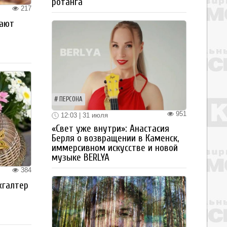
ротанга
217
рают
ПЕРСОНА
951
12:03 | 31 июля
«Свет уже внутри»: Анастасия
Берля о возвращении в Каменск,
иммерсивном искусстве и новой
музыке BERLYA
384
хгалтер