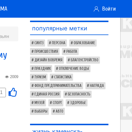
АМА
Войти
популярные метки
зьян
СИНТЗ
ПЕРСОНА
ОБРАЗОВАНИЕ
му
ПРОИСШЕСТВИЯ
РАБОТА
ДИЗАЙН ВОВРЕМЯ
БЛАГОУСТРОЙСТВО
ПРАЗДНИК
ОТКЛЮЧЕНИЕ ВОДЫ
2009
ТУРИЗМ
СТАТИСТИКА
ФОНД ПРЕДПРИНИМАТЕЛЬСТВА
НАГРАДА
-1
ЕДИНАЯ РОССИЯ
БЕЗОПАСНОСТЬ
МУЗЕЙ
СПОРТ
ЗДОРОВЬЕ
ВЫБОРЫ
АВТО
жизнь каменска-