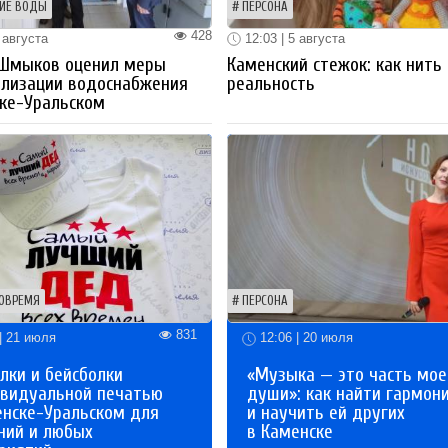
ИЕ ВОДЫ
ПЕРСОНА
428
 августа
12:03 | 5 августа
 Шмыков оценил меры
Каменский стежок: как нить
ализации водоснабжения
реальность
ке-Уральском
ОВРЕМЯ
ПЕРСОНА
831
| 21 июля
12:06 | 20 июля
лки и бейсболки
«Музыка — это часть мое
ивидуальной печатью
души»: как найти гармон
енске-Уральском для
и научить ей других
ний и любых
в Каменске