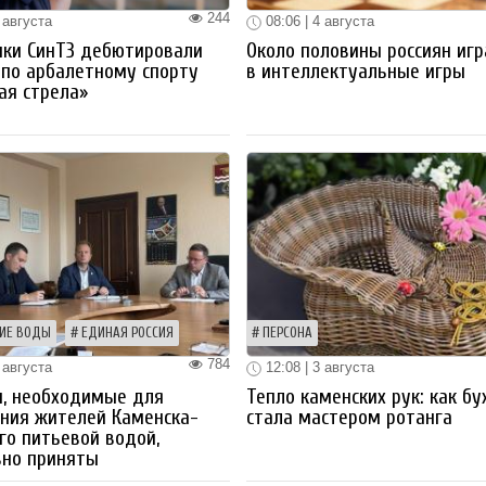
244
 августа
08:06 | 4 августа
ики СинТЗ дебютировали
Около половины россиян иг
 по арбалетному спорту
в интеллектуальные игры
ая стрела»
ИЕ ВОДЫ
ЕДИНАЯ РОССИЯ
ПЕРСОНА
784
 августа
12:08 | 3 августа
ы, необходимые для
Тепло каменских рук: как бу
ния жителей Каменска-
стала мастером ротанга
го питьевой водой,
вно приняты