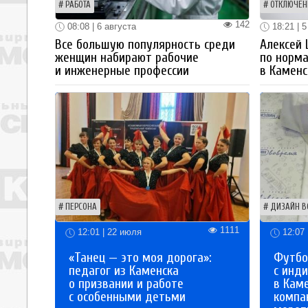
РАБОТА
ОТКЛЮЧЕН
142
08:08 | 6 августа
18:21 | 5
Все большую популярность среди
Алексей
женщин набирают рабочие
по норм
и инженерные профессии
в Каменс
ПЕРСОНА
ДИЗАЙН В
1111
12:01 | 22 июля
12:07 
«Танец — это моя дорога»:
Футбо
педагог из Каменска
с инд
о призвании и работе
в Кам
с особенными детьми
компа