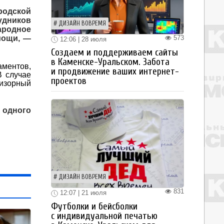
родской
удников
ДИЗАЙН ВОВРЕМЯ
ародное
573
мощи, —
12:06 | 28 июля
Создаем и поддерживаем сайты
в Каменске-Уральском. Забота
аментов,
и продвижение ваших интернет-
В случае
проектов
изорный
 одного
ДИЗАЙН ВОВРЕМЯ
831
12:07 | 21 июля
Футболки и бейсболки
с индивидуальной печатью