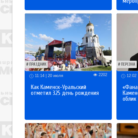
мероп
ПРАЗДНИК
ПЕРСОНА
2202
11:14 | 20 июля
12:02 
Как Каменск-Уральский
«Фана
отметил 325 день рождения
Каменс
облик