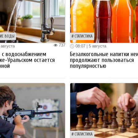
ИЕ ВОДЫ
СТАТИСТИКА
737
 августа
08:07 | 5 августа
 с водоснабжением
Безалкогольные напитки не
ке-Уральском остается
продолжают пользоваться
нной
популярностью
СТАТИСТИКА