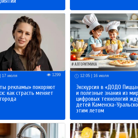
риятий
АЛГОРИТМИКА
1299
| 17 июля
12:05 | 16 июля
ты рекламы» покоряют
Экскурсия в «ДОДО Пицца
к: как страсть меняет
и полезные знания из ми
 города
цифровых технологий жд
детей Каменска-Уральско
этим летом