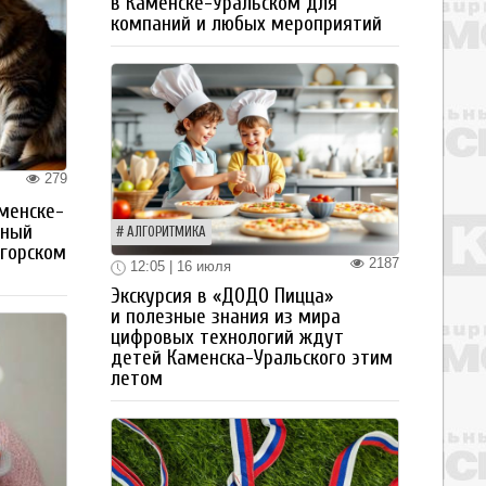
в Каменске-Уральском для
компаний и любых мероприятий
279
менске-
тный
АЛГОРИТМИКА
огорском
2187
12:05 | 16 июля
Экскурсия в «ДОДО Пицца»
и полезные знания из мира
цифровых технологий ждут
детей Каменска-Уральского этим
летом