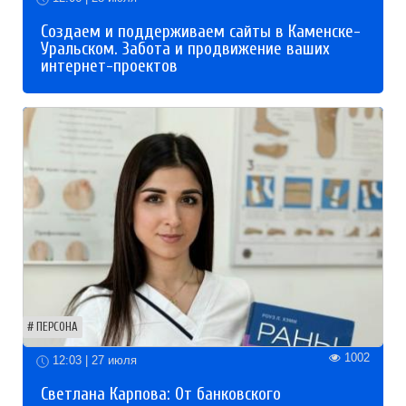
Создаем и поддерживаем сайты в Каменске-
Уральском. Забота и продвижение ваших
интернет-проектов
ПЕРСОНА
1002
12:03 | 27 июля
Светлана Карпова: От банковского