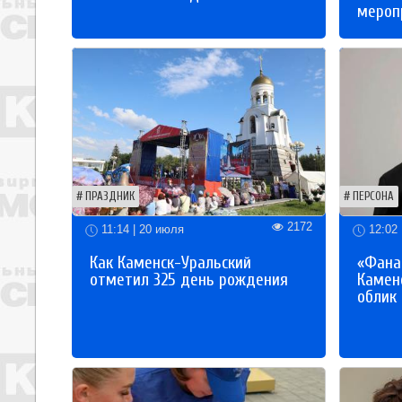
мероп
ПРАЗДНИК
ПЕРСОНА
2172
11:14 | 20 июля
12:02 
Как Каменск-Уральский
«Фана
отметил 325 день рождения
Каменс
облик