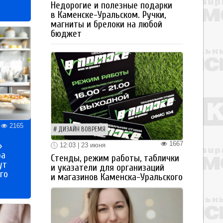
Недорогие и полезные подарки
в Каменске-Уральском. Ручки,
магниты и брелоки на любой
бюджет
2165
ДИЗАЙН ВОВРЕМЯ
1667
»
12:03 | 23 июня
ра
Стенды, режим работы, таблички
ут
и указатели для организаций
го
и магазинов Каменска-Уральского