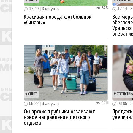
325
17:40 | 3 августа
17:14 | 3
Красивая победа футбольной
Все мер
«Синары»
обеспече
Уральско
операти
СИНТЗ
СТАТИСТИК
428
09:22 | 3 августа
08:05 | 3
Синарские трубники осваивают
Продажи
новое направление детского
увеличил
отдыха