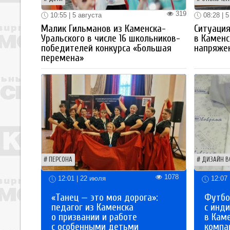
319
10:55 | 5 августа
08:28 | 5
Малик Гильманов из Каменска-
Ситуация
Уральского в числе 16 школьников-
в Каменс
победителей конкурса «Большая
напряже
перемена»
ПЕРСОНА
ДИЗАЙН В
1078
12:01 | 22 июля
12:07 
«Танец — это моя дорога»:
Футбо
педагог из Каменска
с инд
о призвании и работе
в Кам
с особенными детьми
компа