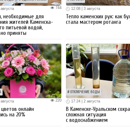
744
 августа
12:08 | 3 августа
ы, необходимые для
Тепло каменских рук: как бу
ния жителей Каменска-
стала мастером ротанга
го питьевой водой,
вно приняты
А
ОТКЛЮЧЕНИЕ ВОДЫ
220
 августа
17:24 | 2 августа
 цветов онлайн
В Каменске‑Уральском сохр
ись на 20%
сложная ситуация
с водоснабжением