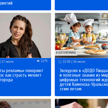
риятий
АЛГОРИТМИКА
1275
| 17 июля
12:05 | 16 июля
ты рекламы» покоряют
Экскурсия в «ДОДО Пицца
к: как страсть меняет
и полезные знания из ми
 города
цифровых технологий жд
детей Каменска-Уральско
этим летом