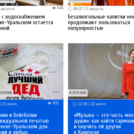
646
 августа
08:07 | 5 августа
 с водоснабжением
Безалкогольные напитки не
ке-Уральском остается
продолжают пользоваться
нной
популярностью
ОВРЕМЯ
ПЕРСОНА
802
| 21 июля
12:06 | 20 июля
лки и бейсболки
«Музыка — это часть мое
ивидуальной печатью
души»: как найти гармон
енске-Уральском для
и научить ей других
ний и любых
в Каменске