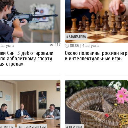
СТАТИСТИКА
217
 августа
08:06 | 4 августа
ики СинТЗ дебютировали
Около половины россиян иг
 по арбалетному спорту
в интеллектуальные игры
ая стрела»
ИЕ ВОДЫ
ЕДИНАЯ РОССИЯ
ПЕРСОНА