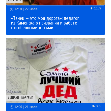
1139
12:01 | 22 июля
«Танец — это моя дорога»: педагог
из Каменска о призвании и работе
с особенными детьми
ДИЗАЙН ВОВРЕМЯ
855
12:07 | 21 июля