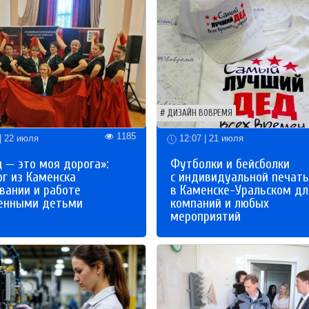
ДИЗАЙН ВОВРЕМЯ
1185
| 22 июля
12:07 | 21 июля
 — это моя дорога»:
Футболки и бейсболки
ог из Каменска
с индивидуальной печат
вании и работе
в Каменске-Уральском дл
бенными детьми
компаний и любых
мероприятий