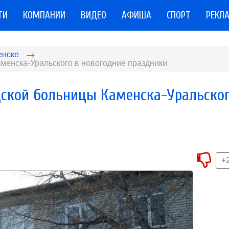
ТИ
КОМПАНИИ
ВИДЕО
АФИША
СПОРТ
РЕКЛ
енске
менска-Уральского в новогодние праздники
дской больницы Каменска-Уральско
+