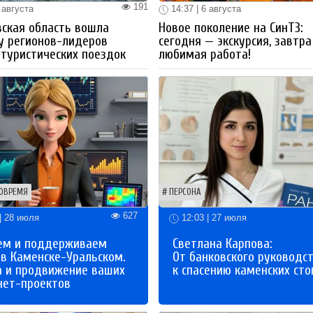
191
 августа
14:37 | 6 августа
ская область вошла
Новое поколение на СинТЗ:
у регионов-лидеров
сегодня — экскурсия, завтра
 туристических поездок
любимая работа!
ОВРЕМЯ
ПЕРСОНА
627
| 28 июля
12:03 | 27 июля
ем и поддерживаем
Светлана Карпова:
 в Каменске-Уральском.
От банковского руководс
а и продвижение ваших
к спасению каменских сто
нет-проектов