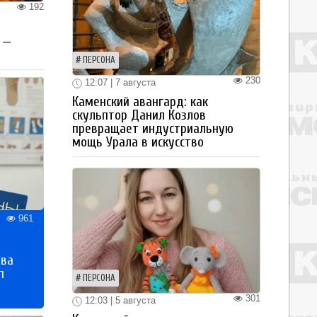
192
 —
ПЕРСОНА
230
12:07 | 7 августа
Каменский авангард: как
скульптор Данил Козлов
превращает индустриальную
мощь Урала в искусство
961
тва
п
ПЕРСОНА
301
12:03 | 5 августа