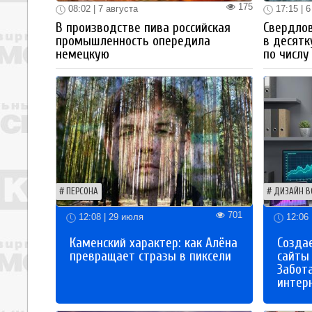
175
08:02 | 7 августа
17:15 | 6
В производстве пива российская
Свердлов
промышленность опередила
в десятк
немецкую
по числу
ПЕРСОНА
ДИЗАЙН В
701
12:08 | 29 июля
12:06 
Каменский характер: как Алёна
Созда
превращает стразы в пиксели
сайты
Забот
интер