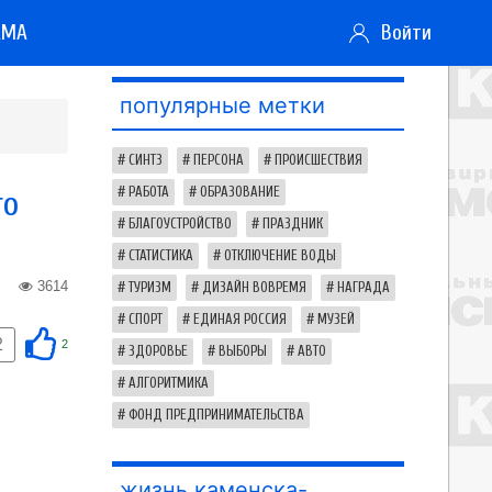
АМА
Войти
популярные метки
СИНТЗ
ПЕРСОНА
ПРОИСШЕСТВИЯ
го
РАБОТА
ОБРАЗОВАНИЕ
БЛАГОУСТРОЙСТВО
ПРАЗДНИК
СТАТИСТИКА
ОТКЛЮЧЕНИЕ ВОДЫ
3614
ТУРИЗМ
ДИЗАЙН ВОВРЕМЯ
НАГРАДА
СПОРТ
ЕДИНАЯ РОССИЯ
МУЗЕЙ
2
2
ЗДОРОВЬЕ
ВЫБОРЫ
АВТО
АЛГОРИТМИКА
ФОНД ПРЕДПРИНИМАТЕЛЬСТВА
жизнь каменска-