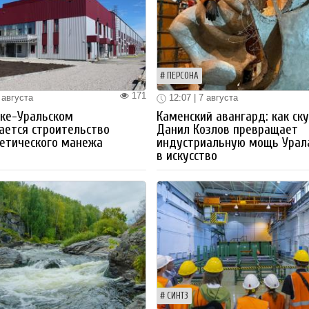
ПЕРСОНА
171
 августа
12:07 | 7 августа
ке-Уральском
Каменский авангард: как ск
ается строительство
Данил Козлов превращает
етического манежа
индустриальную мощь Урал
в искусство
СИНТЗ