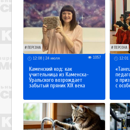
ПЕРСОНА
ПЕРСОНА
1057
12:08 | 24 июля
12:01 
Каменский код: как
«Танец
учительница из Каменска-
педаг
Уральского возрождает
о приз
забытый пряник XIX века
с осо