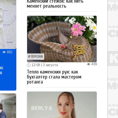
Каменский стежок: как нить
меняет реальность
892
ПЕРСОНА
439
12:08 | 3 августа
ью
Тепло каменских рук: как
я
бухгалтер стала мастером
ротанга