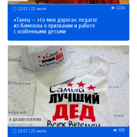
1224
12:01 | 22 июля
«Танец — это моя дорога»: педагог
из Каменска о призвании и работе
с особенными детьми
ДИЗАЙН ВОВРЕМЯ
926
12:07 | 21 июля