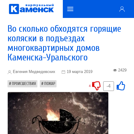
Во сколько обходятся горящие
коляски в подъездах
многоквартирных домов
Каменска-Уральского
2429
Евгения Медведевских
19 марта 2019
ПРОИСШЕСТВИЯ
ПОЖАР
-4
4