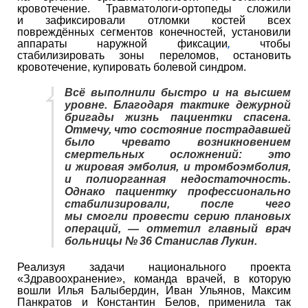
кровотечение. Травматологи-ортопеды сложили
и зафиксировали отломки костей всех
повреждённых сегментов конечностей, установили
аппараты наружной фиксации
чтобы
,
стабилизировать зоны переломов, остановить
кровотечение, купировать болевой синдром.
Всё выполнили быстро и на высшем
уровне. Благодаря тактике дежурной
бригады жизнь пациентки спасена.
Отмечу, что состояние пострадавшей
было чревато возникновением
смертельных осложнений: это
и жировая эмболия, и тромбоэмболия,
и полиорганная недостаточность.
Однако пациентку профессионально
стабилизировали, после чего
мы смогли провести серию плановых
операций, — отметил главный врач
больницы № 36 Станислав Лукин.
Реализуя задачи национального проекта
«Здравоохранение», команда врачей, в которую
вошли Илья Балыбердин, Иван Ульянов, Максим
Панкратов и Константин Белов, применила так