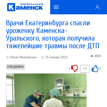
Врачи Екатеринбурга спасли
уроженку Каменска-
Уральского, которая получила
тяжелейшие травмы после ДТП
4809
Юлия Ивановская
25 января 2023
МЕДИЦИНА
+7
1
8