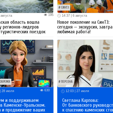
СИНТЗ
195
 августа
14:37 | 6 августа
ская область вошла
Новое поколение на СинТЗ:
у регионов-лидеров
сегодня — экскурсия, завтра
 туристических поездок
любимая работа!
ОВРЕМЯ
ПЕРСОНА
630
| 28 июля
12:03 | 27 июля
ем и поддерживаем
Светлана Карпова:
 в Каменске-Уральском.
От банковского руководс
а и продвижение ваших
к спасению каменских сто