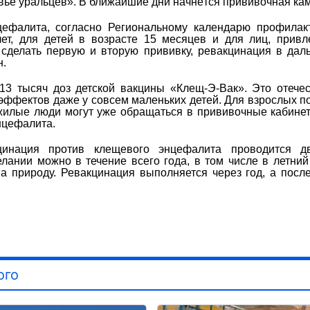
ье уральцев». В ближайшие дни начнётся прививочная ка
цефалита, согласно Региональному календарю профилак
ет, для детей в возрасте 15 месяцев и для лиц, прив
сделать первую и вторую прививку, ревакцинация в да
н.
13 тысяч доз детской вакцины «Клещ-Э-Вак». Это отече
 эффектов даже у совсем маленьких детей. Для взрослых п
жилые люди могут уже обращаться в прививочные кабине
нцефалита.
цинация против клещевого энцефалита проводится дв
лании можно в течение всего года, в том числе в летний
на природу. Ревакцинация выполняется через год, а пос
ого