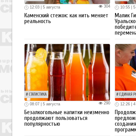
304
12:03 | 5 августа
10:55 | 5
Каменский стежок: как нить меняет
Малик Ги
реальность
Уральско
победите
перемен
СТАТИСТИКА
ЕДИНАЯ Р
290
08:07 | 5 августа
12:26 | 4
Безалкогольные напитки неизменно
Продолжа
продолжают пользоваться
предлож
популярностью
создания
програм