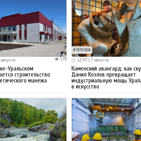
ПЕРСОНА
178
 августа
12:07 | 7 августа
ке-Уральском
Каменский авангард: как ск
ается строительство
Данил Козлов превращает
етического манежа
индустриальную мощь Урал
в искусство