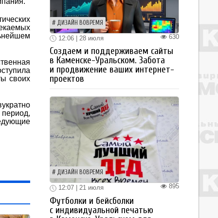
мпания.
тических
ДИЗАЙН ВОВРЕМЯ
лекаемых
льнейшем
630
12:06 | 28 июля
Создаем и поддерживаем сайты
в Каменске-Уральском. Забота
ственная
и продвижение ваших интернет-
оступила
проектов
ты своих
укратно
 период,
ледующие
ДИЗАЙН ВОВРЕМЯ
895
12:07 | 21 июля
Футболки и бейсболки
с индивидуальной печатью