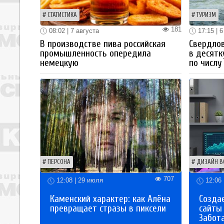
СТАТИСТИКА
ТУРИЗМ
181
08:02 | 7 августа
17:15 | 6
В производстве пива российская
Свердлов
промышленность опередила
в десятк
немецкую
по числу
ПЕРСОНА
ДИЗАЙН В
707
12:08 | 29 июля
12:06 
Каменский характер: как Алёна
Созда
превращает стразы в пиксели
сайты
Забот