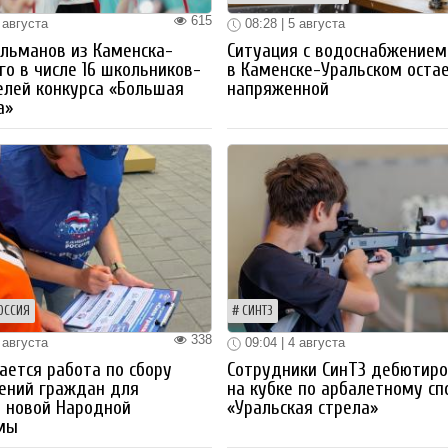
615
 августа
08:28 | 5 августа
льманов из Каменска-
Ситуация с водоснабжением
го в числе 16 школьников-
в Каменске-Уральском оста
лей конкурса «Большая
напряженной
а»
ОССИЯ
СИНТЗ
338
 августа
09:04 | 4 августа
ется работа по сбору
Сотрудники СинТЗ дебютир
ений граждан для
на кубке по арбалетному сп
 новой Народной
«Уральская стрела»
мы