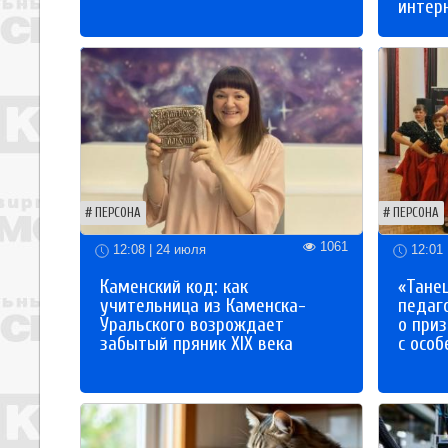
интер
ПЕРСОНА
ПЕРСОНА
1061
12:08 | 24 июля
12:01 
Каменский код: как
«Танец
учительница из Каменска-
педаг
Уральского возрождает
о приз
забытый пряник XIX века
с осо