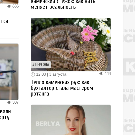
Каменский стежок: как нить
меняет реальность
886
ется
ПЕРСОНА
444
12:08 | 3 августа
Тепло каменских рук: как
бухгалтер стала мастером
ротанга
307
овали
орту