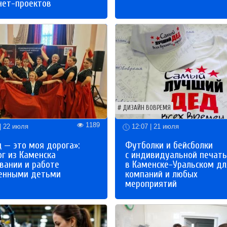
нет-проектов
ДИЗАЙН ВОВРЕМЯ
1189
| 22 июля
12:07 | 21 июля
 — это моя дорога»:
Футболки и бейсболки
ог из Каменска
с индивидуальной печат
вании и работе
в Каменске-Уральском дл
бенными детьми
компаний и любых
мероприятий