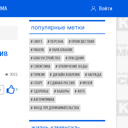
АМА
Войти
популярные метки
СИНТЗ
ПЕРСОНА
ПРОИСШЕСТВИЯ
ив
РАБОТА
ОБРАЗОВАНИЕ
БЛАГОУСТРОЙСТВО
ПРАЗДНИК
СТАТИСТИКА
ОТКЛЮЧЕНИЕ ВОДЫ
3021
ТУРИЗМ
ДИЗАЙН ВОВРЕМЯ
НАГРАДА
СПОРТ
ЕДИНАЯ РОССИЯ
МУЗЕЙ
5
5
ЗДОРОВЬЕ
ВЫБОРЫ
АВТО
АЛГОРИТМИКА
ФОНД ПРЕДПРИНИМАТЕЛЬСТВА
жизнь каменска-