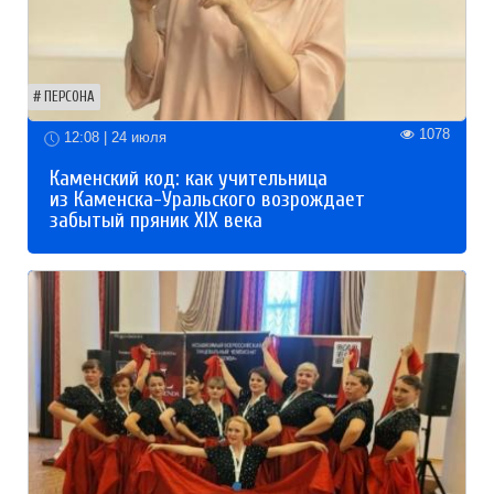
ПЕРСОНА
1078
12:08 | 24 июля
Каменский код: как учительница
из Каменска-Уральского возрождает
забытый пряник XIX века