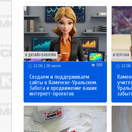
ДИЗАЙН ВОВРЕМЯ
ПЕРСОНА
595
12:06 | 28 июля
12:08 
Создаем и поддерживаем
Каменс
сайты в Каменске-Уральском.
учите
Забота и продвижение ваших
Ураль
интернет-проектов
забыты