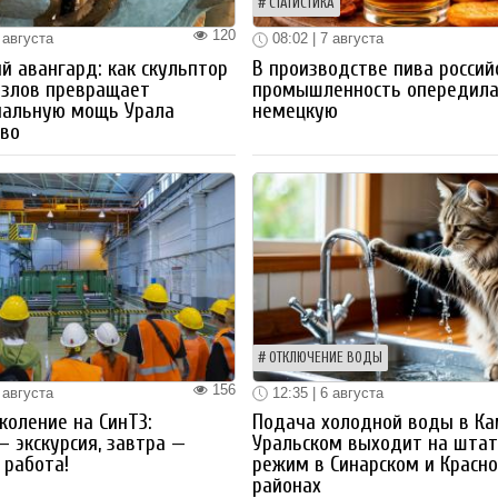
СТАТИСТИКА
120
 августа
08:02 | 7 августа
й авангард: как скульптор
В производстве пива россий
озлов превращает
промышленность опередил
иальную мощь Урала
немецкую
тво
ОТКЛЮЧЕНИЕ ВОДЫ
156
 августа
12:35 | 6 августа
коление на СинТЗ:
Подача холодной воды в Ка
— экскурсия, завтра —
Уральском выходит на шта
работа!
режим в Синарском и Красн
районах