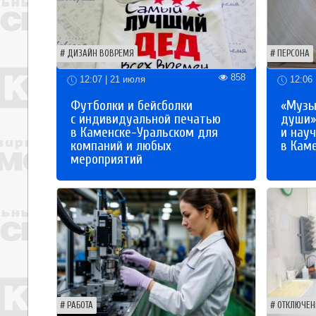
ДИЗАЙН ВОВРЕМЯ
ПЕРСОНА
858
12:07 | 21 июля
12:06 
Футболки и бейсболки
«Музы
с индивидуальной печатью
души»
в Каменске-Уральском для
и науч
компаний и любых
в Кам
мероприятий
РАБОТА
ОТКЛЮЧЕН