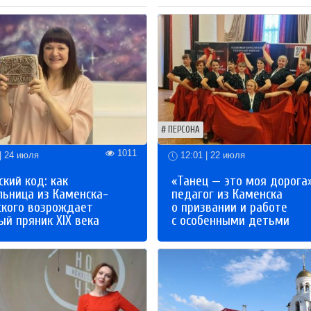
ПЕРСОНА
1011
| 24 июля
12:01 | 22 июля
кий код: как
«Танец — это моя дорога»
льница из Каменска-
педагог из Каменска
ского возрождает
о призвании и работе
й пряник XIX века
с особенными детьми