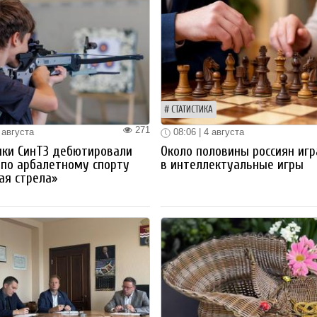
СТАТИСТИКА
271
 августа
08:06 | 4 августа
ики СинТЗ дебютировали
Около половины россиян иг
 по арбалетному спорту
в интеллектуальные игры
ая стрела»