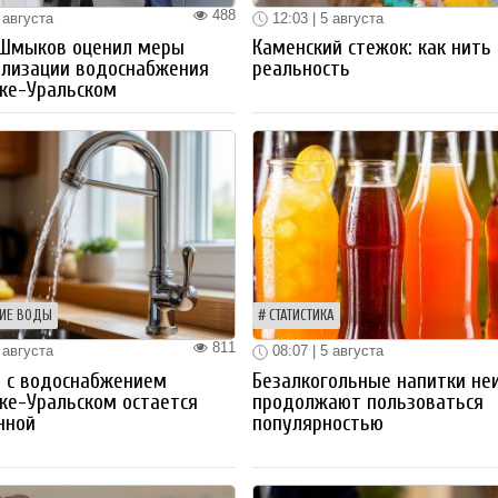
488
 августа
12:03 | 5 августа
 Шмыков оценил меры
Каменский стежок: как нить
ализации водоснабжения
реальность
ке-Уральском
ИЕ ВОДЫ
СТАТИСТИКА
811
 августа
08:07 | 5 августа
 с водоснабжением
Безалкогольные напитки не
ке-Уральском остается
продолжают пользоваться
нной
популярностью