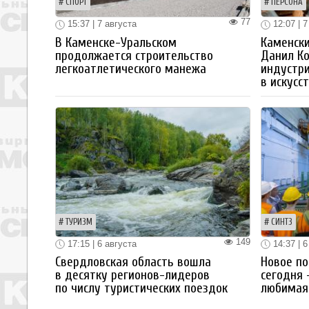
СПОРТ
ПЕРСОНА
77
15:37 | 7 августа
12:07 | 7
В Каменске-Уральском
Каменски
продолжается строительство
Данил К
легкоатлетического манежа
индустр
в искусс
ТУРИЗМ
СИНТЗ
149
17:15 | 6 августа
14:37 | 6
Свердловская область вошла
Новое по
в десятку регионов-лидеров
сегодня 
по числу туристических поездок
любимая 