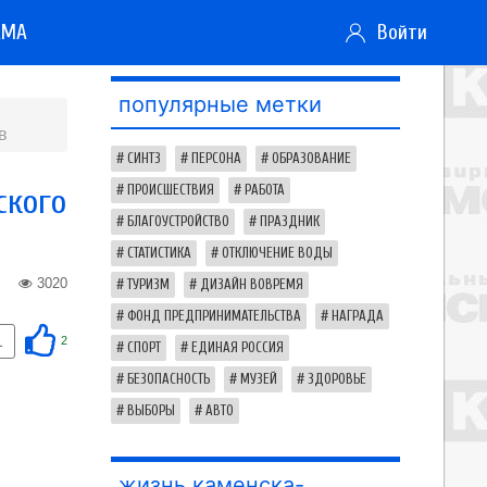
АМА
Войти
популярные метки
в
СИНТЗ
ПЕРСОНА
ОБРАЗОВАНИЕ
ского
ПРОИСШЕСТВИЯ
РАБОТА
БЛАГОУСТРОЙСТВО
ПРАЗДНИК
СТАТИСТИКА
ОТКЛЮЧЕНИЕ ВОДЫ
3020
ТУРИЗМ
ДИЗАЙН ВОВРЕМЯ
ФОНД ПРЕДПРИНИМАТЕЛЬСТВА
НАГРАДА
1
2
СПОРТ
ЕДИНАЯ РОССИЯ
БЕЗОПАСНОСТЬ
МУЗЕЙ
ЗДОРОВЬЕ
ВЫБОРЫ
АВТО
жизнь каменска-