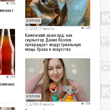
259
 меняет
ПЕРСОНА
120
12:07 | 7 августа
Каменский авангард: как
скульптор Данил Козлов
превращает индустриальную
мощь Урала в искусство
216
изменно
ПЕРСОНА
259
12:03 | 5 августа