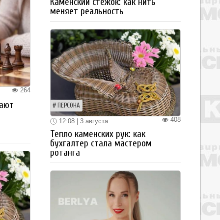
Каменский стежок: как нить
меняет реальность
264
рают
ПЕРСОНА
408
12:08 | 3 августа
Тепло каменских рук: как
бухгалтер стала мастером
ротанга