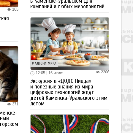
в Каменске-Уральском для
компаний и любых мероприятий
105
ская
а
АЛГОРИТМИКА
2206
12:05 | 16 июля
Экскурсия в «ДОДО Пицца»
и полезные знания из мира
цифровых технологий ждут
детей Каменска-Уральского этим
летом
371
менске-
тный
огорском