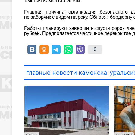
течения Каменки к Исети.
Главная причина: организация безопасного д
не заборчик с видом на реку. Обновят бордюрн
Работы планируют завершить спустя сорок дне
рублей. Предполагается частичное перекрытие 
0
главные новости каменска-уральск