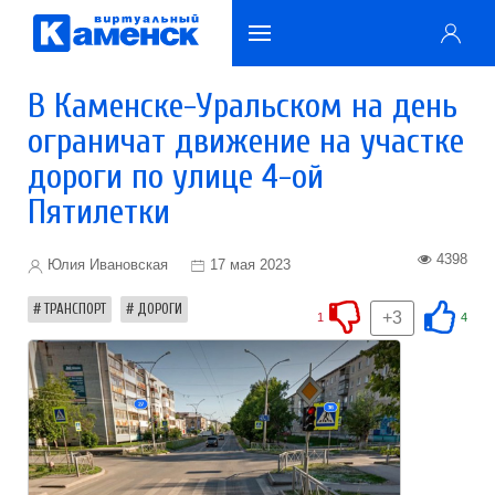
В Каменске-Уральском на день
ограничат движение на участке
дороги по улице 4-ой
Пятилетки
4398
Юлия Ивановская
17 мая 2023
ТРАНСПОРТ
ДОРОГИ
+3
1
4