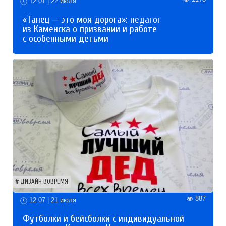
12:01 | 22 июля
«Танец — это моя дорога»: педагог
из Каменска о призвании и работе
с особенными детьми
ДИЗАЙН ВОВРЕМЯ
887
12:07 | 21 июля
Футболки и бейсболки с индивидуальной