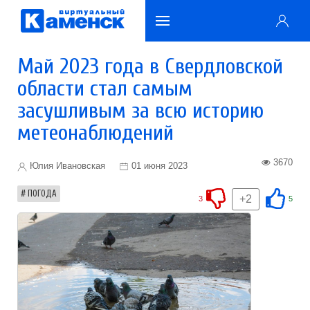
Май 2023 года в Свердловской
области стал самым
засушливым за всю историю
метеонаблюдений
3670
Юлия Ивановская
01 июня 2023
ПОГОДА
+2
3
5