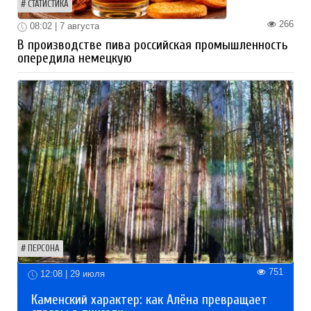
СТАТИСТИКА
266
08:02 | 7 августа
В производстве пива российская промышленность
опередила немецкую
ПЕРСОНА
751
12:08 | 29 июля
Каменский характер: как Алёна превращает