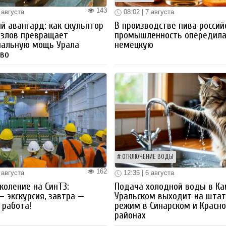
143
 августа
08:02 | 7 августа
й авангард: как скульптор
В производстве пива россий
озлов превращает
промышленность опередил
иальную мощь Урала
немецкую
тво
ОТКЛЮЧЕНИЕ ВОДЫ
162
 августа
12:35 | 6 августа
коление на СинТЗ:
Подача холодной воды в Ка
— экскурсия, завтра —
Уральском выходит на шта
работа!
режим в Синарском и Красн
районах