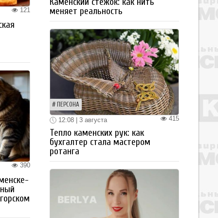
Каменский стежок: как нить
меняет реальность
121
ская
а
ПЕРСОНА
415
12:08 | 3 августа
Тепло каменских рук: как
бухгалтер стала мастером
ротанга
390
менске-
тный
огорском