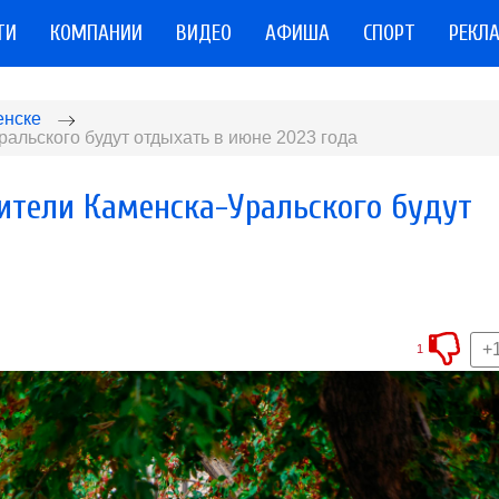
ТИ
КОМПАНИИ
ВИДЕО
АФИША
СПОРТ
РЕКЛ
енске
ральского будут отдыхать в июне 2023 года
жители Каменска-Уральского будут
+
1