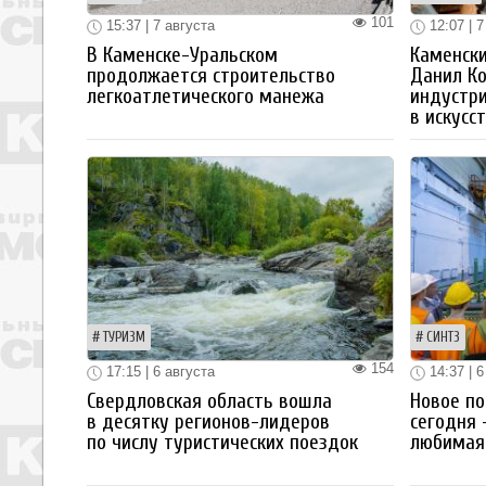
101
15:37 | 7 августа
12:07 | 7
В Каменске-Уральском
Каменски
продолжается строительство
Данил К
легкоатлетического манежа
индустр
в искусс
ТУРИЗМ
СИНТЗ
154
17:15 | 6 августа
14:37 | 6
Свердловская область вошла
Новое по
в десятку регионов-лидеров
сегодня 
по числу туристических поездок
любимая 