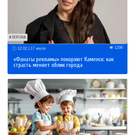
ПЕРСОНА
1296
12:02 | 17 июля
«Фанаты рекламы» покоряют Каменск: как
страсть меняет облик города