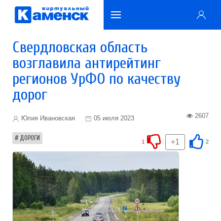
Свердловская область
возглавила антирейтинг
регионов УрФО по качеству
дорог
2607
Юлия Ивановская
05 июля 2023
ДОРОГИ
+1
1
2