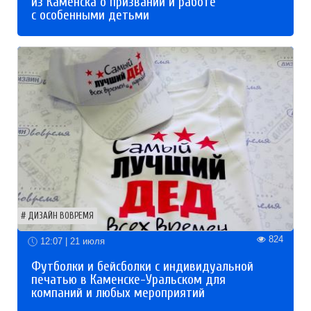
из Каменска о призвании и работе
с особенными детьми
ДИЗАЙН ВОВРЕМЯ
824
12:07 | 21 июля
Футболки и бейсболки с индивидуальной
печатью в Каменске-Уральском для
компаний и любых мероприятий