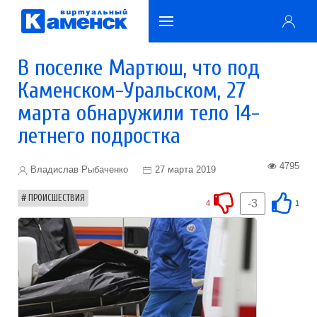
В поселке Мартюш, что под
Каменском-Уральском, 27
марта обнаружили тело 14-
летнего подростка
4795
Владислав Рыбаченко
27 марта 2019
ПРОИСШЕСТВИЯ
-3
4
1