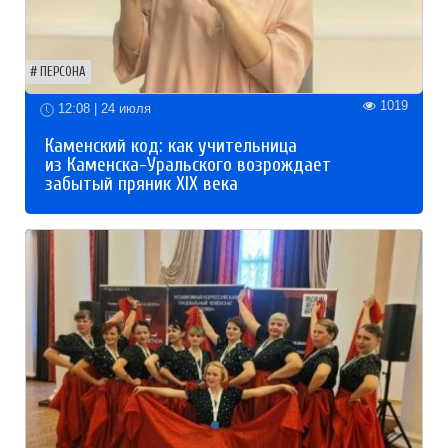
ПЕРСОНА
1019
12:08 | 24 июля
Каменский код: как учительница
из Каменска-Уральского возрождает
забытый пряник XIX века