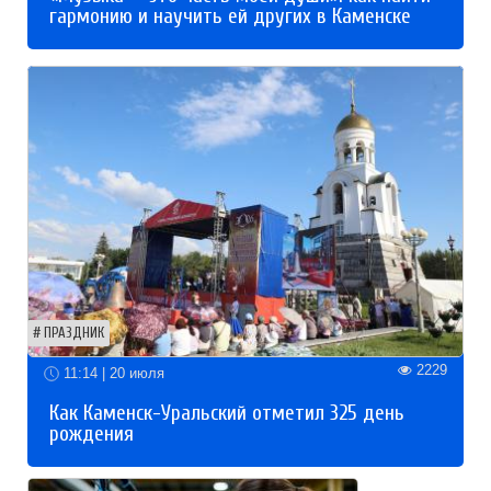
гармонию и научить ей других в Каменске
ПРАЗДНИК
2229
11:14 | 20 июля
Как Каменск-Уральский отметил 325 день
рождения