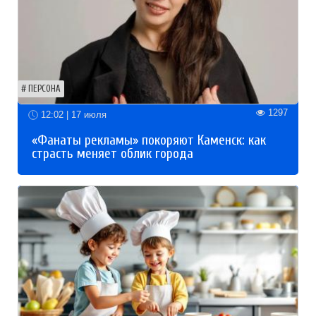
ПЕРСОНА
1297
12:02 | 17 июля
«Фанаты рекламы» покоряют Каменск: как
страсть меняет облик города