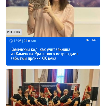
ПЕРСОНА
1147
12:08 | 24 июля
Каменский код: как учительница
из Каменска-Уральского возрождает
забытый пряник XIX века