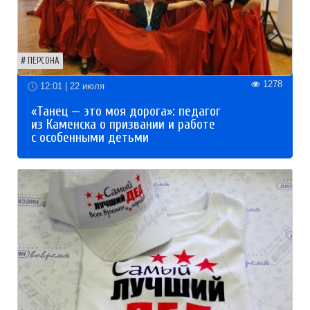
ПЕРСОНА
1278
12:01 | 22 июля
«Танец — это моя дорога»: педагог
из Каменска о призвании и работе
с особенными детьми