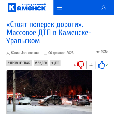
«Стоят поперек дороги».
Массовое ДТП в Каменске-
Уральском
4035
Юлия Ивановская
06 декабря 2023
ПРОИСШЕСТВИЯ
ВИДЕО
ДТП
-4
6
2