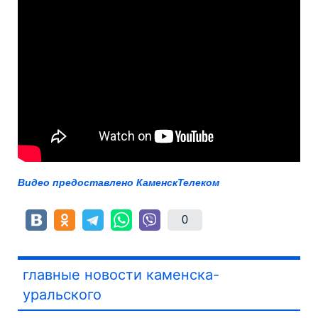
Видео предоставлено КаменскТелеком
0
главные новости каменска-
уральского