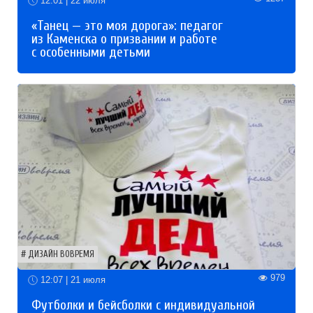
12:01 | 22 июля
«Танец — это моя дорога»: педагог
из Каменска о призвании и работе
с особенными детьми
ДИЗАЙН ВОВРЕМЯ
979
12:07 | 21 июля
Футболки и бейсболки с индивидуальной