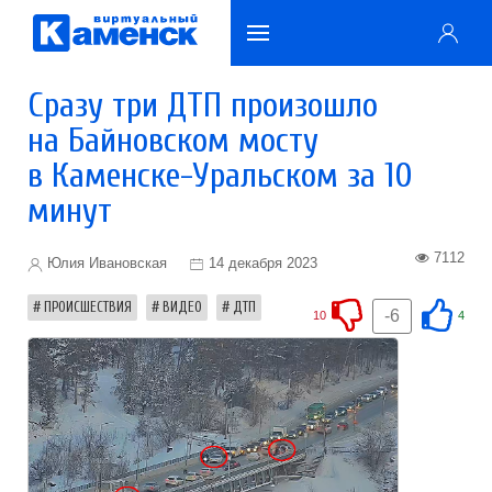
Сразу три ДТП произошло
на Байновском мосту
в Каменске-Уральском за 10
минут
7112
Юлия Ивановская
14 декабря 2023
ПРОИСШЕСТВИЯ
ВИДЕО
ДТП
-6
10
4