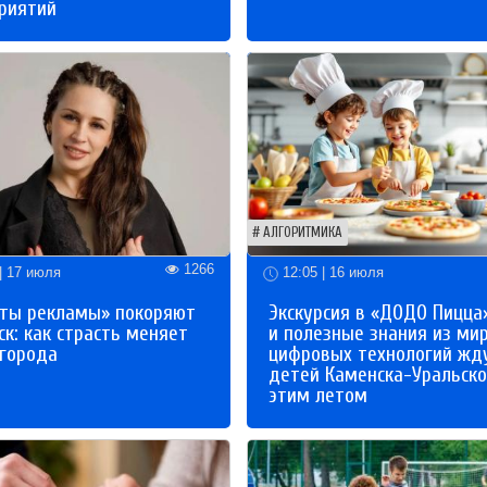
риятий
АЛГОРИТМИКА
1266
| 17 июля
12:05 | 16 июля
ты рекламы» покоряют
Экскурсия в «ДОДО Пицца
к: как страсть меняет
и полезные знания из ми
 города
цифровых технологий жд
детей Каменска-Уральско
этим летом