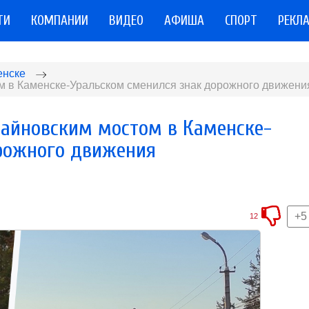
ТИ
КОМПАНИИ
ВИДЕО
АФИША
СПОРТ
РЕКЛ
енске
м в Каменске-Уральском сменился знак дорожного движени
Байновским мостом в Каменске-
рожного движения
+5
12