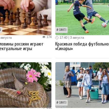
А
СИНТЗ
174
 августа
17:40 | 3 августа
ловины россиян играют
Красивая победа футбольно
ектуальные игры
«Синары»
СИНТЗ