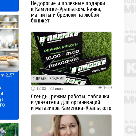
Недорогие и полезные подарки
в Каменске-Уральском. Ручки,
магниты и брелоки на любой
бюджет
2157
ДИЗАЙН ВОВРЕМЯ
»
1659
12:03 | 23 июня
ра
Стенды, режим работы, таблички
ут
и указатели для организаций
го
и магазинов Каменска-Уральского