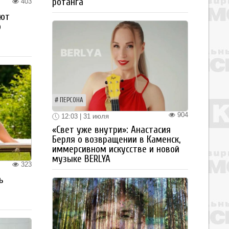
ротанга
403
ают
о
ПЕРСОНА
904
12:03 | 31 июля
«Свет уже внутри»: Анастасия
Берля о возвращении в Каменск,
иммерсивном искусстве и новой
музыке BERLYA
323
ь