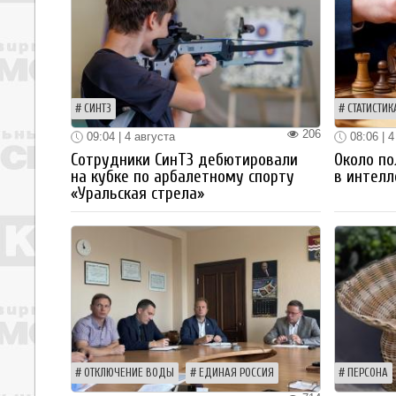
СИНТЗ
СТАТИСТИК
206
09:04 | 4 августа
08:06 | 4
Сотрудники СинТЗ дебютировали
Около по
на кубке по арбалетному спорту
в интелл
«Уральская стрела»
ОТКЛЮЧЕНИЕ ВОДЫ
ЕДИНАЯ РОССИЯ
ПЕРСОНА