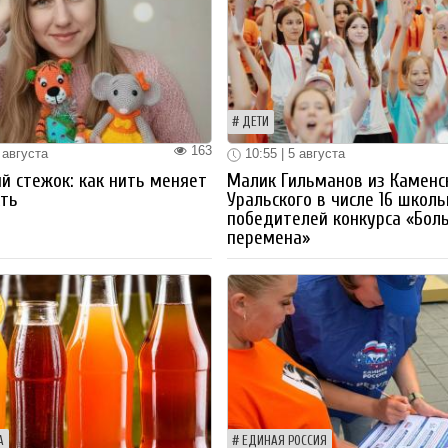
ДЕТИ
163
 августа
10:55 | 5 августа
й стежок: как нить меняет
Малик Гильманов из Каменс
ть
Уральского в числе 16 школ
победителей конкурса «Бол
перемена»
А
ЕДИНАЯ РОССИЯ