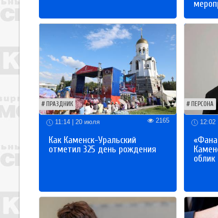
мероп
ПРАЗДНИК
ПЕРСОНА
2165
11:14 | 20 июля
12:02 
Как Каменск-Уральский
«Фана
отметил 325 день рождения
Каменс
облик