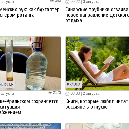
343
 августа
09:22 | 3 августа
менских рук: как бухгалтер
Синарские трубники осваив
стером ротанга
новое направление детског
отдыха
ИЕ ВОДЫ
РАБОТА
2173
 августа
08:08 | 2 августа
ке‑Уральском сохраняется
Книги, которые любят читат
ситуация
россияне в отпуске
набжением