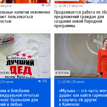
128
 августа
12:26 | 4 августа
ольные напитки неизменно
Продолжается работа по сб
ают пользоваться
предложений граждан для
ностью
создания новой Народной
программы
ОВРЕМЯ
ПЕРСОНА
791
| 21 июля
12:06 | 20 июля
лки и бейсболки
«Музыка — это часть мое
ивидуальной печатью
души»: как найти гармон
енске-Уральском для
и научить ей других
ний и любых
в Каменске