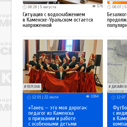
576
08:28 | 5 августа
08:07 | 5
Ситуация с водоснабжением
Безалког
в Каменске-Уральском остается
продолж
напряженной
популяр
ПЕРСОНА
ДИЗАЙН В
1064
12:01 | 22 июля
12:07 
«Танец — это моя дорога»:
Футбо
педагог из Каменска
с инд
о призвании и работе
в Кам
с особенными детьми
компа