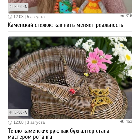
ПЕРСОНА
316
12:03 | 5 августа
Каменский стежок: как нить меняет реальность
ПЕРСОНА
453
12:08 | 3 августа
Тепло каменских рук: как бухгалтер стала
мастером ротанга