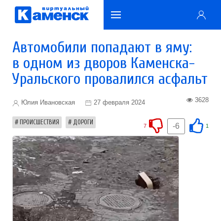
Автомобили попадают в яму:
в одном из дворов Каменска-
Уральского провалился асфальт
3628
Юлия Ивановская
27 февраля 2024
ПРОИСШЕСТВИЯ
ДОРОГИ
-6
7
1