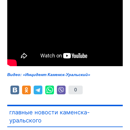
Видео: «Инцидент Каменск-Уральский»
0
главные новости каменска-
уральского