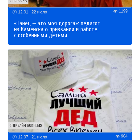
ПЕРСОНА
1199
12:01 | 22 июля
«Танец — это моя дорога»: педагог
из Каменска о призвании и работе
с особенными детьми
ДИЗАЙН ВОВРЕМЯ
904
12:07 | 21 июля