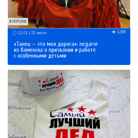
ПЕРСОНА
1288
12:01 | 22 июля
«Танец — это моя дорога»: педагог
из Каменска о призвании и работе
с особенными детьми