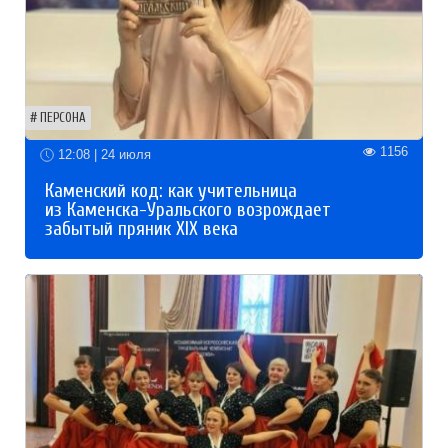
ПЕРСОНА
1156
12:08 | 24 июля
Каменский код: как учительница
из Каменска-Уральского возрождает
забытый пряник XIX века