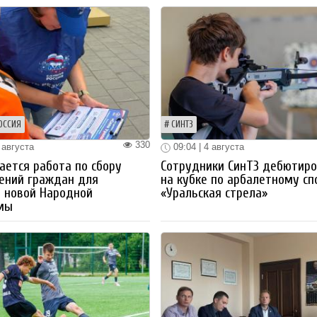
ОССИЯ
СИНТЗ
330
 августа
09:04 | 4 августа
ется работа по сбору
Сотрудники СинТЗ дебютир
ений граждан для
на кубке по арбалетному сп
 новой Народной
«Уральская стрела»
мы