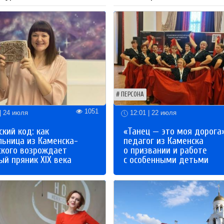
ПЕРСОНА
1051
| 24 июля
12:01 | 22 июля
кий код: как
«Танец — это моя дорога»
льница из Каменска-
педагог из Каменска
ского возрождает
о призвании и работе
й пряник XIX века
с особенными детьми