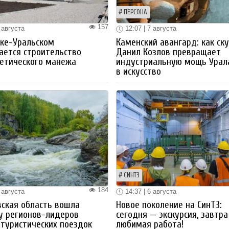
ПЕРСОНА
157
 августа
12:07 | 7 августа
ке-Уральском
Каменский авангард: как ск
ается строительство
Данил Козлов превращает
етического манежа
индустриальную мощь Урал
в искусство
СИНТЗ
184
 августа
14:37 | 6 августа
ская область вошла
Новое поколение на СинТЗ:
у регионов-лидеров
сегодня — экскурсия, завтра
 туристических поездок
любимая работа!