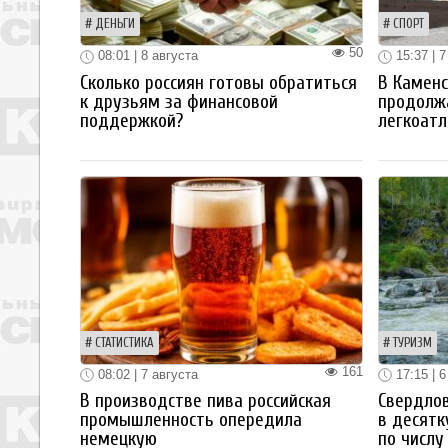
ДЕНЬГИ
СПОРТ
50
08:01 | 8 августа
15:37 | 7
Сколько россиян готовы обратиться
В Каменс
к друзьям за финансовой
продолж
поддержкой?
легкоатл
СТАТИСТИКА
ТУРИЗМ
161
08:02 | 7 августа
17:15 | 6
В производстве пива российская
Свердлов
промышленность опередила
в десятк
немецкую
по числу