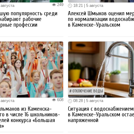
249
 августа
18:21 | 5 августа
шую популярность среди
Алексей Шмыков оценил ме
набирают рабочие
по нормализации водоснаб
ерные профессии
в Каменске-Уральском
ОТКЛЮЧЕНИЕ ВОДЫ
608
 августа
08:28 | 5 августа
льманов из Каменска-
Ситуация с водоснабжением
го в числе 16 школьников-
в Каменске-Уральском оста
лей конкурса «Большая
напряженной
а»