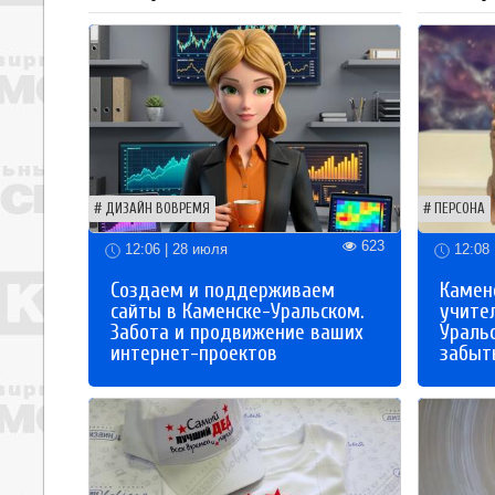
ДИЗАЙН ВОВРЕМЯ
ПЕРСОНА
623
12:06 | 28 июля
12:08 
Создаем и поддерживаем
Каменс
сайты в Каменске-Уральском.
учите
Забота и продвижение ваших
Ураль
интернет-проектов
забыты