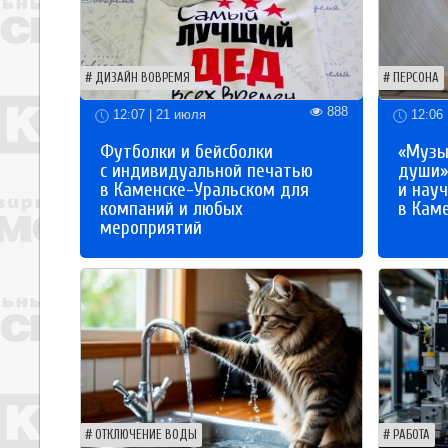
ДИЗАЙН ВОВРЕМЯ
ПЕРСОНА
888
12:07 | 21 июля
12:06 
Футболки и бейсболки
«Музы
с индивидуальной печатью
души»
в Каменске-Уральском для
и науч
компаний и любых
в Кам
мероприятий
ОТКЛЮЧЕНИЕ ВОДЫ
РАБОТА