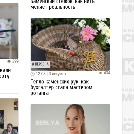
Каменский стежок: как нить
меняет реальность
299
ПЕРСОНА
овали
434
12:08 | 3 августа
орту
Тепло каменских рук: как
бухгалтер стала мастером
ротанга