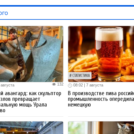
ого
СТАТИСТИКА
132
 августа
08:02 | 7 августа
й авангард: как скульптор
В производстве пива россий
озлов превращает
промышленность опередил
иальную мощь Урала
немецкую
тво