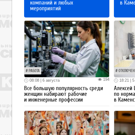
компаний и любых
в Кам
мероприятий
РАБОТА
ОТКЛЮЧЕН
194
08:08 | 6 августа
18:21 | 5
Все большую популярность среди
Алексей
женщин набирают рабочие
по норм
и инженерные профессии
в Каменс