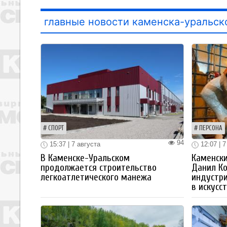
главные новости каменска-уральск
СПОРТ
ПЕРСОНА
94
15:37 | 7 августа
12:07 | 7
В Каменске-Уральском
Каменски
продолжается строительство
Данил К
легкоатлетического манежа
индустр
в искусс