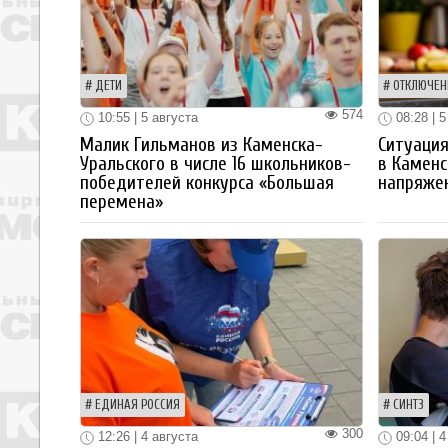
ДЕТИ
ОТКЛЮЧЕН
574
10:55 | 5 августа
08:28 | 5
Малик Гильманов из Каменска-
Ситуация
Уральского в числе 16 школьников-
в Каменс
победителей конкурса «Большая
напряже
перемена»
ЕДИНАЯ РОССИЯ
СИНТЗ
300
12:26 | 4 августа
09:04 | 4