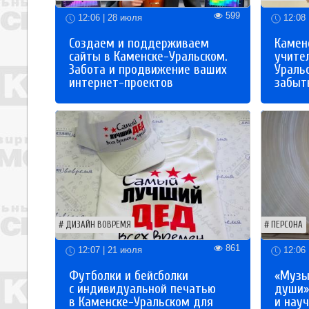
599
12:06 | 28 июля
12:08 
Создаем и поддерживаем
Каменс
сайты в Каменске-Уральском.
учите
Забота и продвижение ваших
Ураль
интернет-проектов
забыты
ДИЗАЙН ВОВРЕМЯ
ПЕРСОНА
861
12:07 | 21 июля
12:06 
Футболки и бейсболки
«Музы
с индивидуальной печатью
души»
в Каменске-Уральском для
и науч