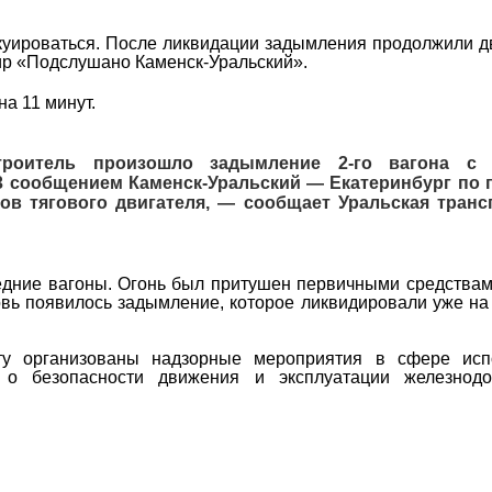
акуироваться. После ликвидации задымления продолжили 
ир «Подслушано Каменск-Уральский».
на 11 минут.
троитель произошло задымление 2-го вагона с 
3 сообщением Каменск-Уральский — Екатеринбург по 
ов тягового двигателя, — сообщает Уральская транс
дние вагоны. Огонь был притушен первичными средствам
вь появилось задымление, которое ликвидировали уже на
ту организованы надзорные мероприятия в сфере исп
, о безопасности движения и эксплуатации железнодо