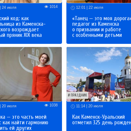
1014
| 24 июля
12:01 | 22 июля
кий код: как
«Танец — это моя дорога»
льница из Каменска-
педагог из Каменска
ского возрождает
о призвании и работе
й пряник XIX века
с особенными детьми
ПРАЗДНИК
1038
| 20 июля
11:14 | 20 июля
ка — это часть моей
Как Каменск-Уральский
: как найти гармонию
отметил 325 день рожде
ить ей других