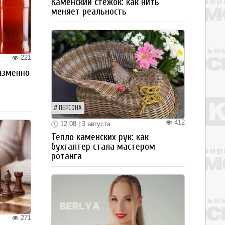
Каменский стежок: как нить
меняет реальность
221
изменно
ПЕРСОНА
412
12:08 | 3 августа
Тепло каменских рук: как
бухгалтер стала мастером
ротанга
271