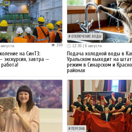
ОТКЛЮЧЕНИЕ ВОДЫ
159
 августа
12:35 | 6 августа
коление на СинТЗ:
Подача холодной воды в Ка
— экскурсия, завтра —
Уральском выходит на шта
работа!
режим в Синарском и Красн
районах
ПЕРСОНА