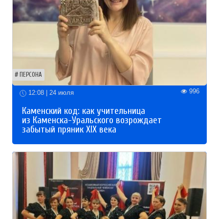
ПЕРСОНА
996
12:08 | 24 июля
Каменский код: как учительница
из Каменска-Уральского возрождает
забытый пряник XIX века