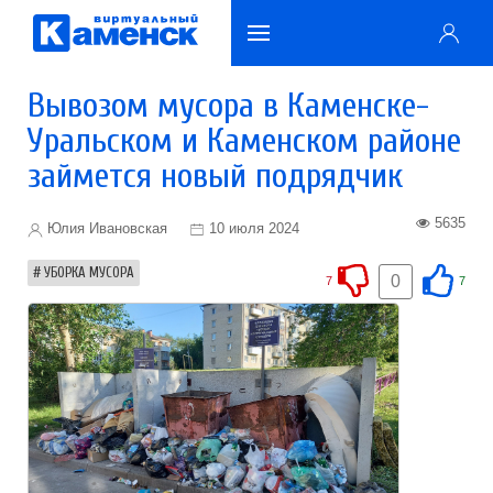
Вывозом мусора в Каменске-
Уральском и Каменском районе
займется новый подрядчик
5635
Юлия Ивановская
10 июля 2024
УБОРКА МУСОРА
0
7
7