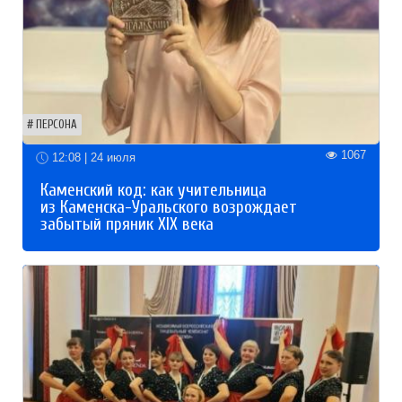
ПЕРСОНА
1067
12:08 | 24 июля
Каменский код: как учительница
из Каменска-Уральского возрождает
забытый пряник XIX века