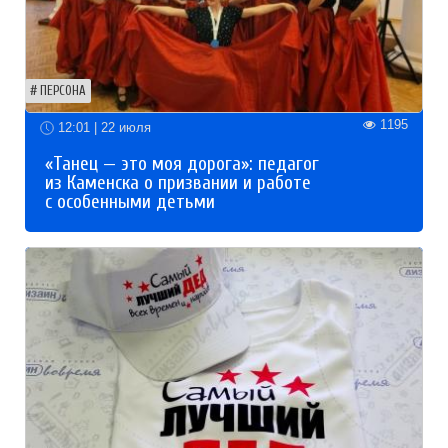
ПЕРСОНА
1195
12:01 | 22 июля
«Танец — это моя дорога»: педагог
из Каменска о призвании и работе
с особенными детьми