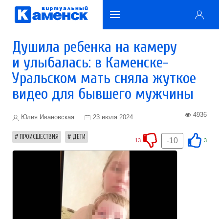
Душила ребенка на камеру
и улыбалась: в Каменске-
Уральском мать сняла жуткое
видео для бывшего мужчины
4936
Юлия Ивановская
23 июля 2024
ПРОИСШЕСТВИЯ
ДЕТИ
-10
13
3