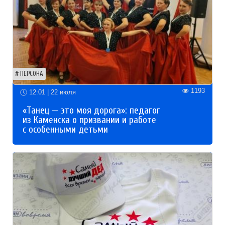
ПЕРСОНА
1193
12:01 | 22 июля
«Танец — это моя дорога»: педагог
из Каменска о призвании и работе
с особенными детьми