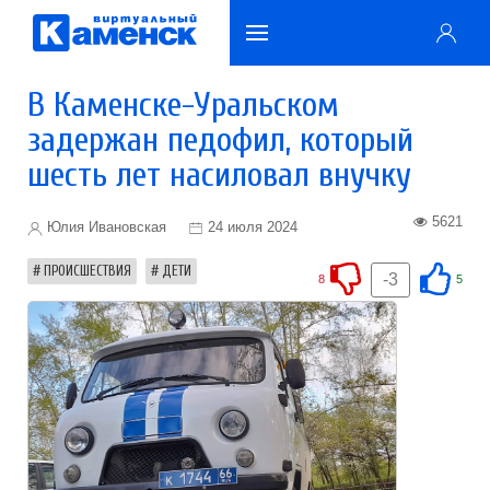
В Каменске-Уральском
задержан педофил, который
шесть лет насиловал внучку
5621
Юлия Ивановская
24 июля 2024
ПРОИСШЕСТВИЯ
ДЕТИ
-3
8
5