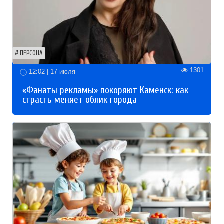
ПЕРСОНА
1301
12:02 | 17 июля
«Фанаты рекламы» покоряют Каменск: как
страсть меняет облик города