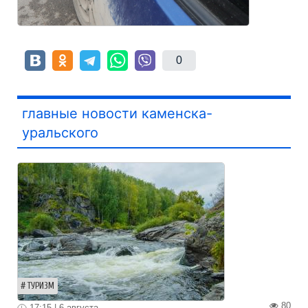
0
главные новости каменска-
уральского
ТУРИЗМ
80
17:15 | 6 августа