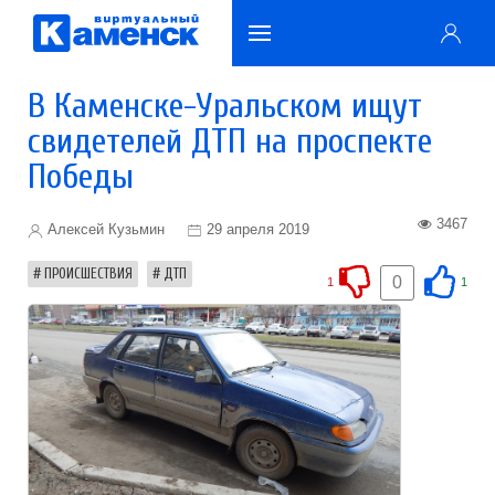
В Каменске-Уральском ищут
свидетелей ДТП на проспекте
Победы
3467
Алексей Кузьмин
29 апреля 2019
ПРОИСШЕСТВИЯ
ДТП
0
1
1