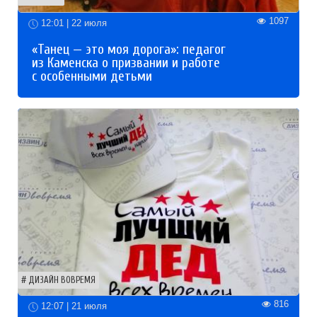
1097
12:01 | 22 июля
«Танец — это моя дорога»: педагог
из Каменска о призвании и работе
с особенными детьми
ДИЗАЙН ВОВРЕМЯ
816
12:07 | 21 июля