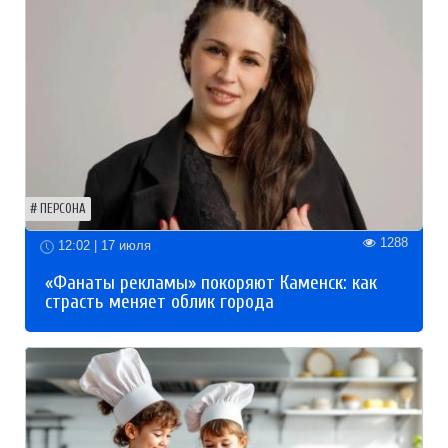
ПЕРСОНА
1288
12:02 | 17 июля
«Фанаты рекламы» покоряют Каменск: как
страсть меняет облик города