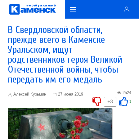
В Свердловской области,
прежде всего в Каменске-
Уральском, ищут
родственников героя Великой
Отечественной войны, чтобы
передать им его медаль
2524
Алексей Кузьмин
27 июня 2019
+3
3