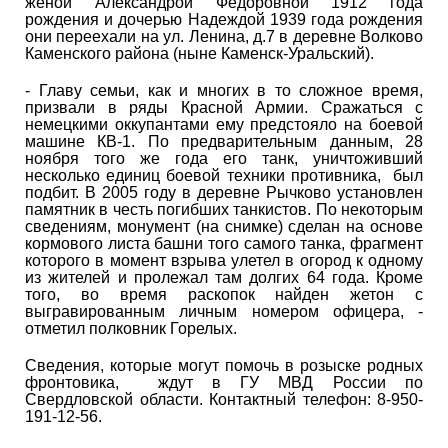
женой Александрой Федоровной 1912 года
рождения и дочерью Надеждой 1939 года рождения
они переехали на ул. Ленина, д.7 в деревне Волково
Каменского района (ныне Каменск-Уральский).
- Главу семьи, как и многих в то сложное время,
призвали в ряды Красной Армии. Сражаться с
немецкими оккупантами ему предстояло на боевой
машине КВ-1. По предварительным данным, 28
ноября того же года его танк, уничтоживший
несколько единиц боевой техники противника, был
подбит. В 2005 году в деревне Рычково установлен
памятник в честь погибших танкистов. По некоторым
сведениям, монумент (на снимке) сделан на основе
кормового листа башни того самого танка, фрагмент
которого в момент взрыва улетел в огород к одному
из жителей и пролежал там долгих 64 года. Кроме
того, во время раскопок найден жетон с
выгравированным личным номером офицера, -
отметил полковник Горелых.
Сведения, которые могут помочь в розыске родных
фронтовика, ждут в ГУ МВД России по
Свердловской области. Контактный телефон: 8-950-
191-12-56.