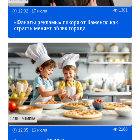
1301
12:02 | 17 июля
«Фанаты рекламы» покоряют Каменск: как
страсть меняет облик города
АЛГОРИТМИКА
2188
12:05 | 16 июля