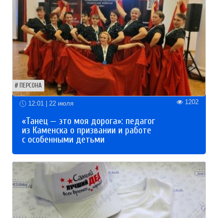
ПЕРСОНА
1202
12:01 | 22 июля
«Танец — это моя дорога»: педагог
из Каменска о призвании и работе
с особенными детьми