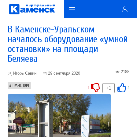
В Каменске-Уральском
началось оборудование «умной
остановки» на площади
Беляева
2188
Игорь Савин
29 сентября 2020
ТРАНСПОРТ
+1
1
2