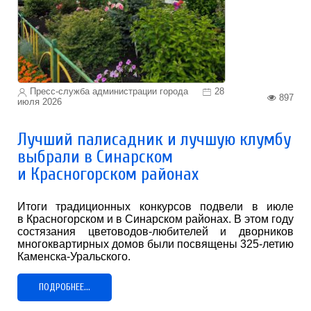
Пресс-служба администрации города
28
897
июля 2026
Лучший палисадник и лучшую клумбу
выбрали в Синарском
и Красногорском районах
Итоги традиционных конкурсов подвели в июле
в Красногорском и в Синарском районах. В этом году
состязания цветоводов-любителей и дворников
многоквартирных домов были посвящены 325-летию
Каменска-Уральского.
ПОДРОБНЕЕ...