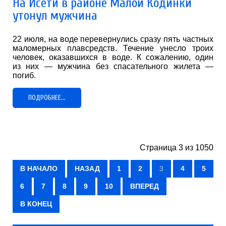
На Исети в районе Малой Кодинки
утонул мужчина
22 июля, на воде перевернулись сразу пять частных
маломерных плавсредств. Течение унесло троих
человек, оказавшихся в воде. К сожалению, один
из них — мужчина без спасательного жилета —
погиб.
ПОДРОБНЕЕ...
Страница 3 из 1050
В НАЧАЛО
НАЗАД
1
2
3
4
5
6
7
8
9
10
ВПЕРЕД
В КОНЕЦ