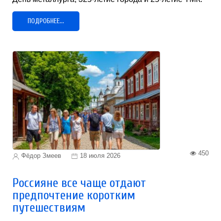
ПОДРОБНЕЕ...
450
Фёдор Змеев
18 июля 2026
Россияне все чаще отдают
предпочтение коротким
путешествиям