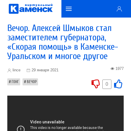
Вечор. Алексей Шмыков стал
заместителем губернатора,
«Скорая помощь» в Каменске-
Уральском и многое другое
1977
lince
29 января 2021
ГОНГ
ВЕЧОР
0