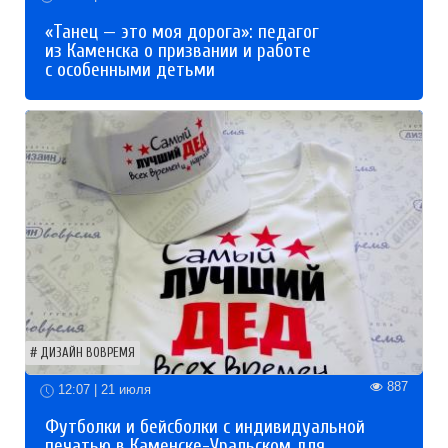
«Танец — это моя дорога»: педагог
из Каменска о призвании и работе
с особенными детьми
ДИЗАЙН ВОВРЕМЯ
887
12:07 | 21 июля
Футболки и бейсболки с индивидуальной
печатью в Каменске-Уральском для