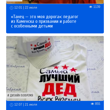
1139
12:01 | 22 июля
«Танец — это моя дорога»: педагог
из Каменска о призвании и работе
с особенными детьми
ДИЗАЙН ВОВРЕМЯ
855
12:07 | 21 июля