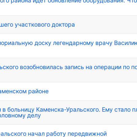
го района идет обновление оборудования. Чт
шего участкового доктора
мориальную доску легендарному врачу Васили
ьского возобновилась запись на операции по п
Каменском районе
 в больницу Каменска-Уральского. Ему стало п
оловному делу
ральского начал работу передвижной