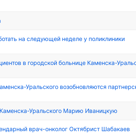
а
отать на следующей неделе у поликлиники
циентов в городской больнице Каменска-Ураль
Каменска-Уральского возобновляются партнерс
з Каменска-Уральского Марию Иваницкую
гендарный врач-онколог Октябрист Шабакаев