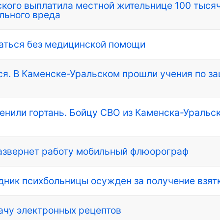
кого выплатила местной жительнице 100 тыся
льного вреда
таться без медицинской помощи
ся. В Каменске-Уральском прошли учения по з
енили гортань. Бойцу СВО из Каменска-Уральс
развернет работу мобильный флюорограф
ник психбольницы осужден за получение взят
ачу электронных рецептов