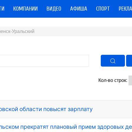
ТИ
КОМПАНИИ
ВИДЕО
АФИША
СПОРТ
РЕКЛ
енск-Уральский
Кол-во строк:
вской области повысят зарплату
льском прекратят плановый прием здоровых де