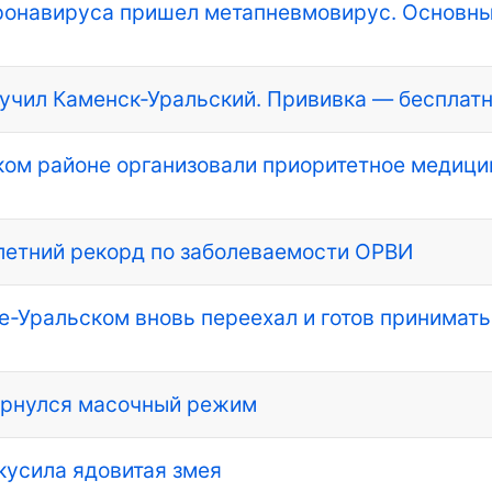
оронавируса пришел метапневмовирус. Основн
олучил Каменск-Уральский. Прививка — бесплат
ком районе организовали приоритетное медици
летний рекорд по заболеваемости ОРВИ
-Уральском вновь переехал и готов принимать
ернулся масочный режим
кусила ядовитая змея