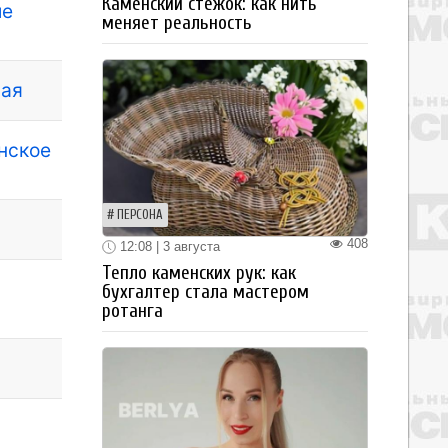
Каменский стежок: как нить
ые
меняет реальность
ная
нское
ПЕРСОНА
408
12:08 | 3 августа
Тепло каменских рук: как
бухгалтер стала мастером
ротанга