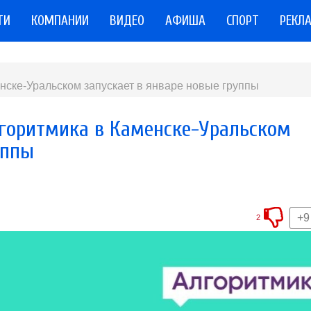
ТИ
КОМПАНИИ
ВИДЕО
АФИША
СПОРТ
РЕКЛ
ске-Уральском запускает в январе новые группы
горитмика в Каменске-Уральском
уппы
+9
2