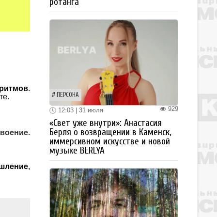
ротанга
оритмов
.
ПЕРСОНА
те.
929
12:03 | 31 июля
«Свет уже внутри»: Анастасия
Берля о возвращении в Каменск,
своение.
иммерсивном искусстве и новой
музыке BERLYA
ышление
,