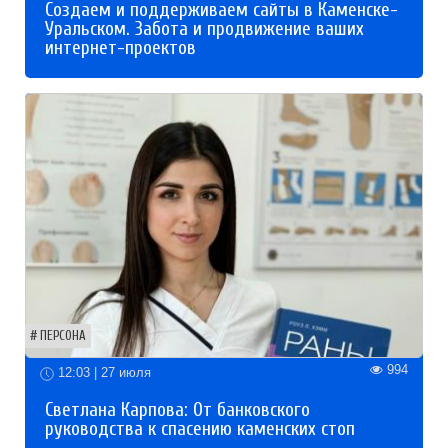
Создаем и поддерживаем сайты в Каменске-
Уральском. Забота и продвижение ваших
интернет-проектов
ПЕРСОНА
994
12:03 | 27 июля
Светлана Карпова: От банковского
руководства к спасению каменских стоп