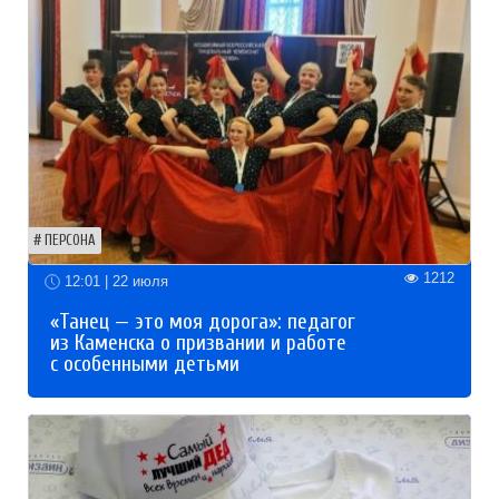
ПЕРСОНА
1212
12:01 | 22 июля
«Танец — это моя дорога»: педагог
из Каменска о призвании и работе
с особенными детьми