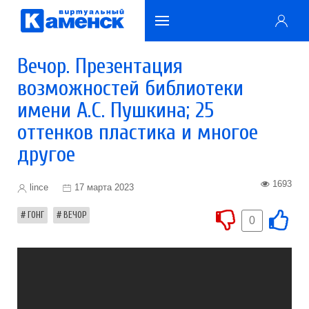
Вечор. Презентация
возможностей библиотеки
имени А.С. Пушкина; 25
оттенков пластика и многое
другое
1693
lince
17 марта 2023
ГОНГ
ВЕЧОР
0