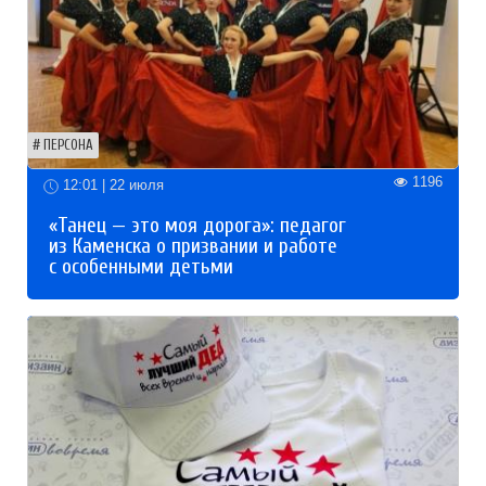
ПЕРСОНА
1196
12:01 | 22 июля
«Танец — это моя дорога»: педагог
из Каменска о призвании и работе
с особенными детьми