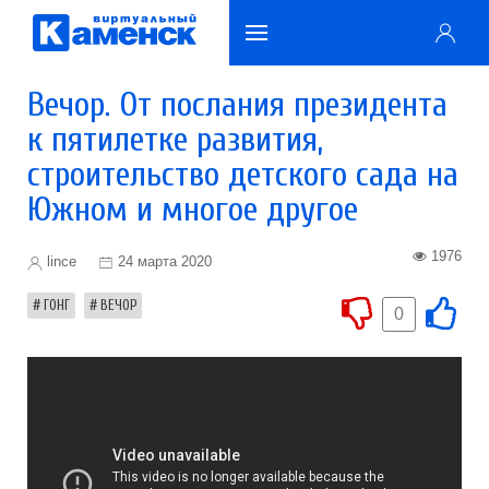
Вечор. От послания президента
к пятилетке развития,
строительство детского сада на
Южном и многое другое
1976
lince
24 марта 2020
ГОНГ
ВЕЧОР
0