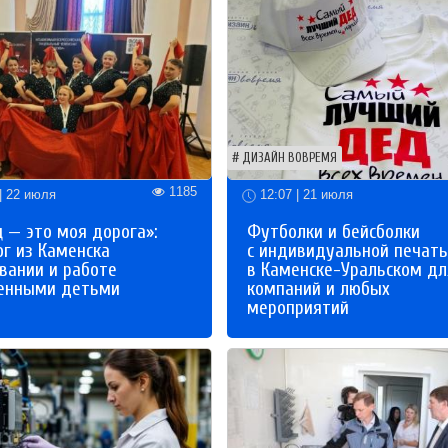
ДИЗАЙН ВОВРЕМЯ
1185
| 22 июля
12:07 | 21 июля
 — это моя дорога»:
Футболки и бейсболки
ог из Каменска
с индивидуальной печат
вании и работе
в Каменске-Уральском дл
бенными детьми
компаний и любых
мероприятий