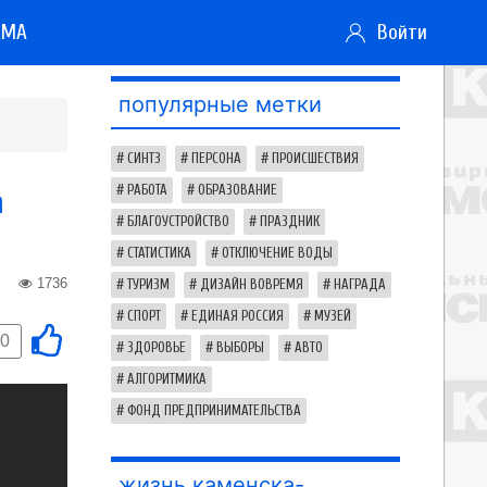
АМА
Войти
популярные метки
СИНТЗ
ПЕРСОНА
ПРОИСШЕСТВИЯ
а
РАБОТА
ОБРАЗОВАНИЕ
БЛАГОУСТРОЙСТВО
ПРАЗДНИК
СТАТИСТИКА
ОТКЛЮЧЕНИЕ ВОДЫ
1736
ТУРИЗМ
ДИЗАЙН ВОВРЕМЯ
НАГРАДА
СПОРТ
ЕДИНАЯ РОССИЯ
МУЗЕЙ
0
ЗДОРОВЬЕ
ВЫБОРЫ
АВТО
АЛГОРИТМИКА
ФОНД ПРЕДПРИНИМАТЕЛЬСТВА
жизнь каменска-