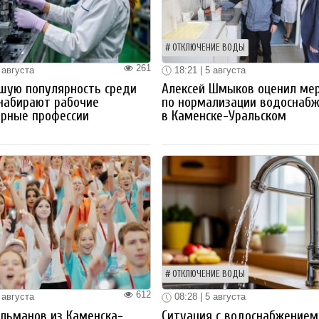
ОТКЛЮЧЕНИЕ ВОДЫ
261
 августа
18:21 | 5 августа
шую популярность среди
Алексей Шмыков оценил ме
набирают рабочие
по нормализации водоснаб
ерные профессии
в Каменске-Уральском
ОТКЛЮЧЕНИЕ ВОДЫ
612
 августа
08:28 | 5 августа
льманов из Каменска-
Ситуация с водоснабжением