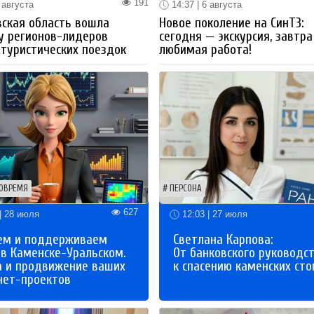
191
 августа
14:37 | 6 августа
ская область вошла
Новое поколение на СинТЗ:
у регионов-лидеров
сегодня — экскурсия, завтра
 туристических поездок
любимая работа!
ОВРЕМЯ
ПЕРСОНА
627
| 28 июля
12:03 | 27 июля
ем и поддерживаем
Светлана Карпова:
 в Каменске-Уральском.
От банковского руководс
а и продвижение ваших
к спасению каменских сто
нет-проектов