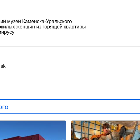
кий музей Каменска-Уральского
ожилых женщин из горящей квартиры
вирусу
nsk
ого