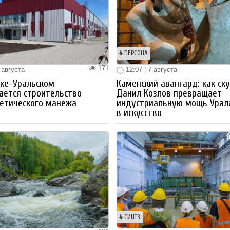
ПЕРСОНА
171
 августа
12:07 | 7 августа
ке-Уральском
Каменский авангард: как ск
ается строительство
Данил Козлов превращает
етического манежа
индустриальную мощь Урал
в искусство
СИНТЗ