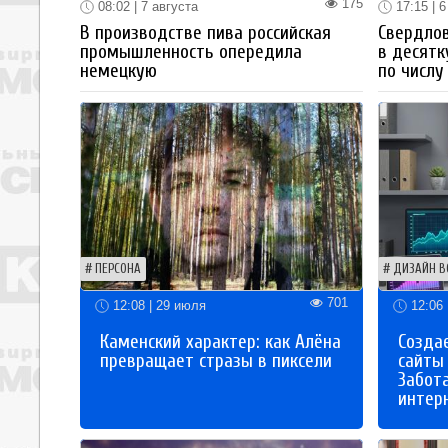
175
08:02 | 7 августа
17:15 | 6
В производстве пива российская
Свердлов
промышленность опередила
в десятк
немецкую
по числу
ПЕРСОНА
ДИЗАЙН В
701
12:08 | 29 июля
12:06 
Каменский характер: как Алёна
Созда
превращает стразы в пиксели
сайты
Забот
интер