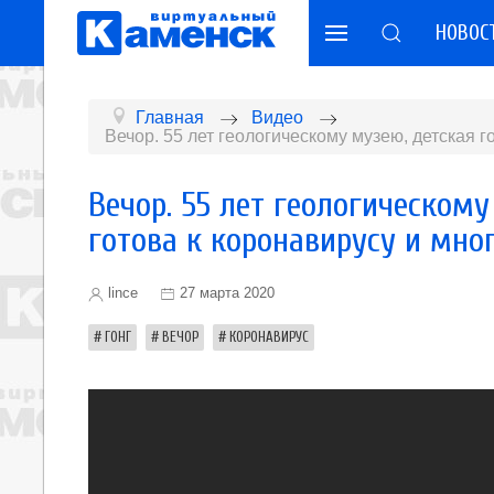
НОВОС
Главная
Видео
Вечор. 55 лет геологическому музею, детская 
Вечор. 55 лет геологическом
готова к коронавирусу и мно
lince
27 марта 2020
ГОНГ
ВЕЧОР
КОРОНАВИРУС