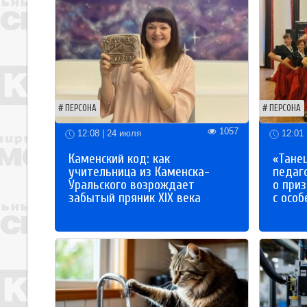
ПЕРСОНА
ПЕРСОНА
1057
12:08 | 24 июля
12:01 
Каменский код: как
«Танец
учительница из Каменска-
педаг
Уральского возрождает
о приз
забытый пряник XIX века
с осо