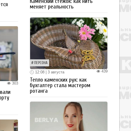
Каменский стежок: как нить
ется
меняет реальность
ПЕРСОНА
439
12:08 | 3 августа
Тепло каменских рук: как
303
бухгалтер стала мастером
ротанга
овали
орту