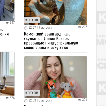
ПЕРСОНА
547
227
12:07 | 7 августа
ры
Каменский авангард: как
жения
скульптор Данил Козлов
превращает индустриальную
мощь Урала в искусство
ПЕРСОНА
876
301
12:03 | 5 августа