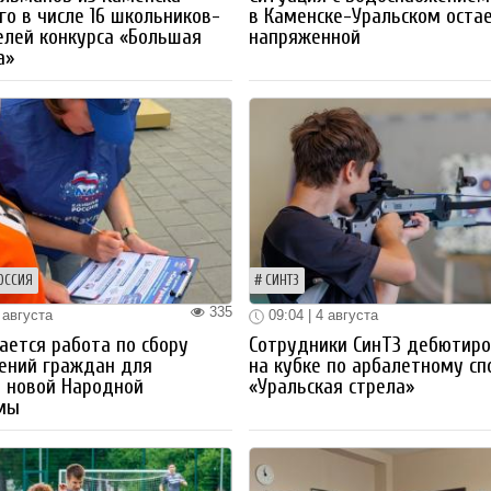
го в числе 16 школьников-
в Каменске-Уральском оста
лей конкурса «Большая
напряженной
а»
ОССИЯ
СИНТЗ
335
 августа
09:04 | 4 августа
ется работа по сбору
Сотрудники СинТЗ дебютир
ений граждан для
на кубке по арбалетному сп
 новой Народной
«Уральская стрела»
мы