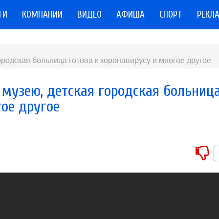
ТИ
КОМПАНИИ
ВИДЕО
АФИША
СПОРТ
РЕКЛ
городская больница готова к коронавирусу и многое другое
у музею, детская городская больниц
гое другое