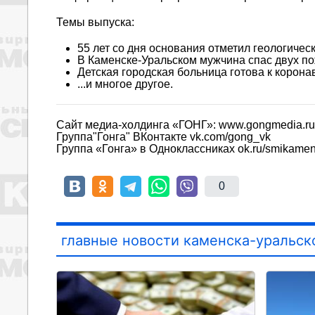
Темы выпуска:
55 лет со дня основания отметил геологичес
В Каменске-Уральском мужчина спас двух п
Детская городская больница готова к корона
...и многое другое.
Сайт медиа-холдинга «ГОНГ»: www.gongmedia.ru
Группа"Гонга" ВКонтакте vk.com/gong_vk
Группа «Гонга» в Одноклассниках ok.ru/smikame
0
главные новости каменска-уральск