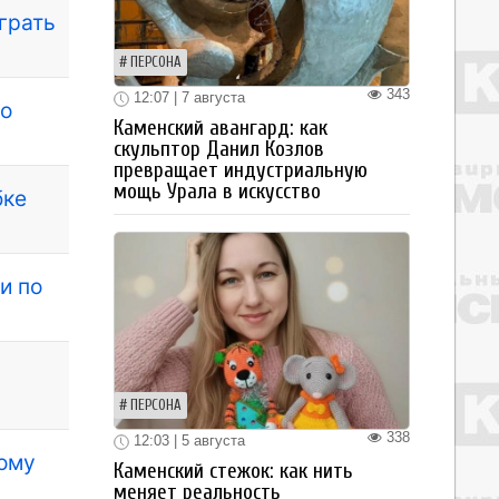
грать
ПЕРСОНА
343
12:07 | 7 августа
по
Каменский авангард: как
скульптор Данил Козлов
превращает индустриальную
мощь Урала в искусство
бке
и по
ПЕРСОНА
338
12:03 | 5 августа
вому
Каменский стежок: как нить
меняет реальность