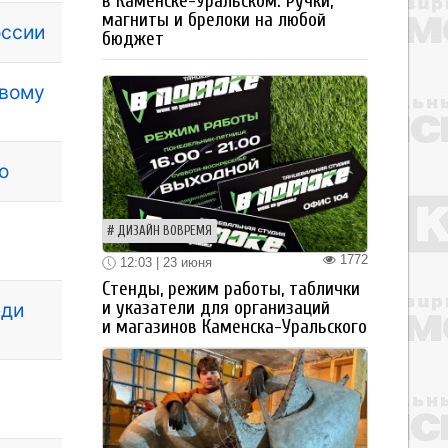
в Каменске-Уральском. Ручки,
магниты и брелоки на любой
оссии
бюджет
овому
ю
ДИЗАЙН ВОВРЕМЯ
1772
12:03 | 23 июня
Стенды, режим работы, таблички
и указатели для организаций
еди
и магазинов Каменска-Уральского